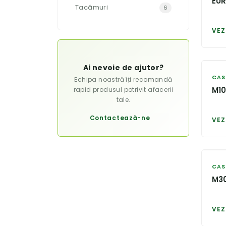
EU
Tacâmuri
6
VEZ
Ai nevoie de ajutor?
CAS
Echipa noastră îți recomandă
M1
rapid produsul potrivit afacerii
tale.
Contactează-ne
VEZ
CAS
M3
VEZ